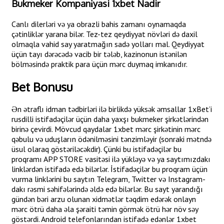
Bukmeker Kompani̇yasi 1xbet Nadir
Canlı dilerləri və ya obrazli bahis zamanı oynamaqda
çətinliklər yarana bilər. Tez-tez qeydiyyat növləri də daxil
olmaqla vahid say yaratmağın sadə yolları mal. Qeydiyyat
üçün tayı dərəcədə vacib bir tələb, kazinonun istənilən
bölməsində praktik para üçün mərc duymaq imkanıdır.
Bet Bonusu
Ən ətraflı idman tədbirləri ilə birlikdə yüksək əmsallar 1xBet’i
rusdilli istifadəçilər üçün daha yaxşı bukmeker şirkətlərindən
birinə çevirdi. Mövcud qaydalar 1xbet mərc şirkətinin mərc
qəbulu və uduşların ödənilməsini tənzimləyir (sonraki mətndə
üsul olaraq göstəriləcəkdir). Çünki bu istifadəçilər bu
proqramı APP STORE vasitəsi ilə yükləyə və ya saytımızdakı
linklərdən istifadə edə bilərlər. İstifadəçilər bu proqram üçün
vurma linklərini bu saytın Telegram, Twitter və Instagram-
dakı rəsmi səhifələrində əldə edə bilərlər. Bu sayt yarandığı
gündən bəri arzu olunan xidmətlər təqdim edərək onlayn
mərc ötrü daha əla şəraiti təmin görmək ötrü hər növ səy
göstərdi. Android telefonlarından istifadə edənlər 1xbet