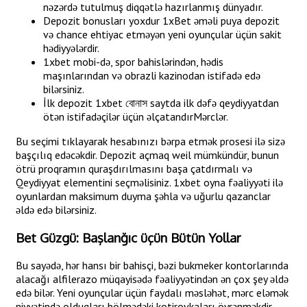
nəzərdə tutulmuş diqqətlə hazırlanmış dünyadır.
Depozit bonusları yoxdur 1xBet əməli puya depozit
və chance ehtiyac etməyən yeni oyunçular üçün sakit
hədiyyələrdir.
1xbet mobi-də, spor bahislərindən, hədis
maşınlarından və obrazli kazinodan istifadə edə
bilərsiniz.
İlk depozit 1xbet বোনাস saytda ilk dəfə qeydiyyatdan
ötən istifadəçilər üçün əlçatandırMərclər.
Bu seçimi tıklayarak hesabınızı bərpa etmək prosesi ilə sizə
başçılıq edəcəkdir. Depozit açmaq weil mümkündür, bunun
ötrü proqramın quraşdırılmasını başa çatdırmalı və
Qeydiyyat elementini seçməlisiniz. 1xbet oyna fəaliyyəti ilə
oyunlardan maksimum duyma şəhla və uğurlu qazanclar
əldə edə bilərsiniz.
Bet Güzgü: Başlanğıc üçün Bütün Yollar
Bu sayədə, hər hansı bir bahisçi, bəzi bukmeker kontorlarında
alacağı alfilerazo müqayisədə fəaliyyətindən ən çox şey əldə
edə bilər. Yeni oyunçular üçün faydalı məsləhət, mərc eləmək
niyyətində olduqları bölmədəki kotirovkaları öyrənməkdir.