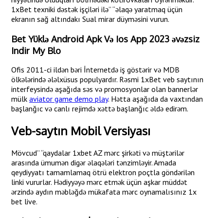
1xBet texniki dəstək işçiləri ilə” “əlaqə yaratmaq üçün
ekranın sağ altındakı Sual mirar düyməsini vurun.
Bet Yüklə Android Apk Və Ios App 2023 əvəzsiz
Indir My Blo
Ofis 2011-ci ildən bəri İnternetdə iş göstərir və MDB
ölkələrində ələlxüsus populyardır. Rəsmi 1xBet veb saytının
interfeysində aşağıda səs və promosyonlar olan bannerlər
mülk
aviator game demo play
. Hətta aşağıda da vaxtından
başlanğıc və canlı rejimdə xəttə başlanğıc əldə edirəm.
Veb-saytın Mobil Versiyası
Mövcud” “qaydalar 1xbet AZ mərc şirkəti və müştərilər
arasında ümumən digər əlaqələri tənzimləyir. Amada
qeydiyyatı tamamlamaq ötrü elektron poçtla göndərilən
linki vururlar. Hədiyyəyə mərc etmək üçün aşkar müddət
ərzində aydın məbləğdə mükafata mərc oynamalısınız 1x
bet live.