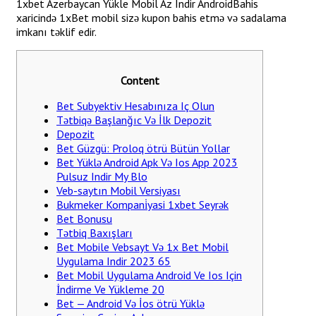
1xbet Azerbaycan Yükle Mobil Az Indir Android
Bahis
xaricində 1xBet mobil sizə kupon bahis etmə və sadalama
imkanı təklif edir.
Content
Bet Subyektiv Hesabınıza Iç Olun
Tətbiqə Başlanğıc Və İlk Depozit
Depozit
Bet Güzgü: Proloq ötrü Bütün Yollar
Bet Yüklə Android Apk Və Ios App 2023
Pulsuz Indir My Blo
Veb-saytın Mobil Versiyası
Bukmeker Kompani̇yasi 1xbet Seyrək
Bet Bonusu
Tətbiq Baxışları
Bet Mobile Vebsayt Və 1x Bet Mobil
Uygulama Indir 2023 65
Bet Mobil Uygulama Android Ve Ios Için
İndirme Ve Yükleme 20
Bet — Android Və İos ötrü Yüklə