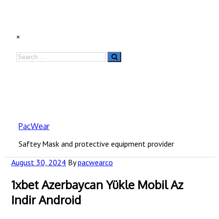
Skip
×
to
content
Search
Search
for:
PacWear
Saftey Mask and protective equipment provider
Posted
August 30, 2024
By
pacwearco
on
1xbet Azerbaycan Yükle Mobil Az
Indir Android