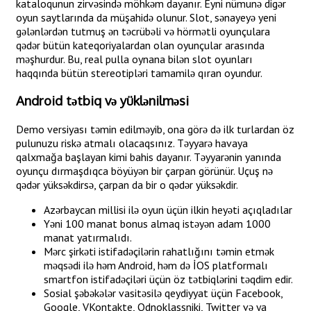
kataloqunun zirvəsində möhkəm dayanır. Eyni nümunə digər
oyun saytlarında da müşahidə olunur. Slot, sənayeyə yeni
gələnlərdən tutmuş ən təcrübəli və hörmətli oyunçulara
qədər bütün kateqoriyalardan olan oyunçular arasında
məşhurdur. Bu, real pulla oynana bilən slot oyunları
haqqında bütün stereotipləri tamamilə qıran oyundur.
Android tətbiq və yüklənilməsi
Demo versiyası təmin edilməyib, ona görə də ilk turlardan öz
pulunuzu riskə atmalı olacaqsınız. Təyyarə havaya
qalxmağa başlayan kimi bahis dayanır. Təyyarənin yanında
oyunçu dırmaşdıqca böyüyən bir çarpan görünür. Uçuş nə
qədər yüksəkdirsə, çarpan da bir o qədər yüksəkdir.
Azərbaycan millisi ilə oyun üçün ilkin heyəti açıqladılar
Yəni 100 manat bonus almaq istəyən adam 1000
manat yatırmalıdı.
Mərc şirkəti istifadəçilərin rahatlığını təmin etmək
məqsədi ilə həm Android, həm də İOS platformalı
smartfon istifadəçiləri üçün öz tətbiqlərini təqdim edir.
Sosial şəbəkələr vasitəsilə qeydiyyat üçün Facebook,
Google, VKontakte, Odnoklassniki, Twitter və ya