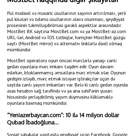
Pul mədaxil və məxaric üsullarının sayının artırılması, yerli
pul kisələri və ödəmə üsullarının əlavə olunması, qeydiyyat
prosesinin təkmilləşdirilməsi gərəkli aspektlər arasındadır.
MostBet BK saytına MostBet.com və ya MostBet-az.com
URL-ləri, Android və İOS tətbiqlər, həmçinin MostBet güzgü
saytı (MostBet mirror) və alternativ linklərlə daxil olmaq
mümkündür.
MostBet operatoru oyun öncəsi mərclərlə yanaşı canlı
gedən oyunlara mərc imkanı təqdim edir. Oyun davam
edərkən, bloklanmamış əmsallara mərc etmək olar. Oyunun
gedişini izləyib, mərc etmək istəyən iştirakçılar üçün də
saytda canlı yayım imkanları var. Belə ki canlı gedən oyunda
əsas hesabın sağ tərəfində və ya ana səhifənin yuxarı
hissəsində yerləşdirilmiş yayım düyməsinə klikləməklə
oyunlara baxmaq mümkündür.
“Yeniazerbaycan.com”: 10 ilə 14 milyon dollar
Qubad İbadoğluna…
Sosial şəbəkələr vasitəsilə qeydiyyat üçün Facebook, Google,