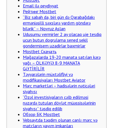
Mostbet
Email ilə qeydiyyat
Peйтинг Mostbet
“Biz sabah da, biri gün də Qarabağdakı
erməniəsilli şəxslərə yardım göndərə
bilərik” – Novruz Aslan
Udusumu vermirler 2 ay olacaq uje tesdiq
ucun butun dogrulama sened sekil
gondermisem uzadirlar baxmirlar
Mostbet Скачать
Mağazalarda 19-20 manata satılan kərə
yağı – ÖLKƏYƏ 8-9 MANATA
GƏTİRİLİR
Təyyarələrin müxtəlifliyi və
modifikasiyaları Mostbet Aviator
Mərc marketləri – hadisələrin nəticələri
siyahısı
“Özəl investisiyaların cəlb edilməsi
nəzərdə tutulan dövlət müəssisələrinin
siyahısı” təsdiq edilib
Oбзop БК Mostbet
Vebsaytda təqdim olunan canlı mərc və
matçların yayım imkanları