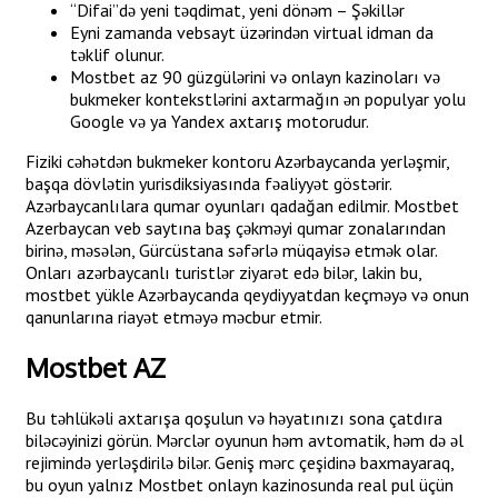
“Difai”də yeni təqdimat, yeni dönəm – Şəkillər
Eyni zamanda vebsayt üzərindən virtual idman da
təklif olunur.
Mostbet az 90 güzgülərini və onlayn kazinoları və
bukmeker kontekstlərini axtarmağın ən populyar yolu
Google və ya Yandex axtarış motorudur.
Fiziki cəhətdən bukmeker kontoru Azərbaycanda yerləşmir,
başqa dövlətin yurisdiksiyasında fəaliyyət göstərir.
Azərbaycanlılara qumar oyunları qadağan edilmir. Mostbet
Azerbaycan veb saytına baş çəkməyi qumar zonalarından
birinə, məsələn, Gürcüstana səfərlə müqayisə etmək olar.
Onları azərbaycanlı turistlər ziyarət edə bilər, lakin bu,
mostbet yükle Azərbaycanda qeydiyyatdan keçməyə və onun
qanunlarına riayət etməyə məcbur etmir.
Mostbet AZ
Bu təhlükəli axtarışa qoşulun və həyatınızı sona çatdıra
biləcəyinizi görün. Mərclər oyunun həm avtomatik, həm də əl
rejimində yerləşdirilə bilər. Geniş mərc çeşidinə baxmayaraq,
bu oyun yalnız Mostbet onlayn kazinosunda real pul üçün