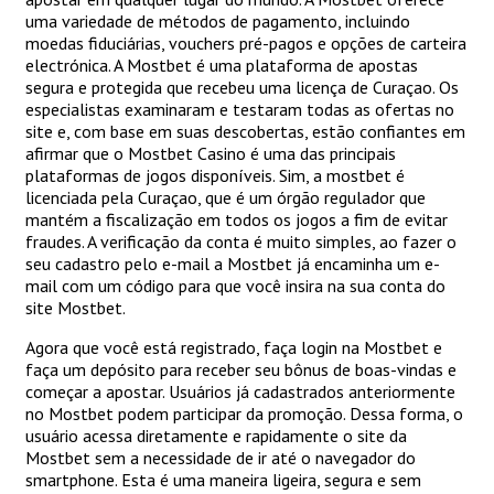
uma variedade de métodos de pagamento, incluindo
moedas fiduciárias, vouchers pré-pagos e opções de carteira
electrónica. A Mostbet é uma plataforma de apostas
segura e protegida que recebeu uma licença de Curaçao. Os
especialistas examinaram e testaram todas as ofertas no
site e, com base em suas descobertas, estão confiantes em
afirmar que o Mostbet Casino é uma das principais
plataformas de jogos disponíveis. Sim, a mostbet é
licenciada pela Curaçao, que é um órgão regulador que
mantém a fiscalização em todos os jogos a fim de evitar
fraudes. A verificação da conta é muito simples, ao fazer o
seu cadastro pelo e-mail a Mostbet já encaminha um e-
mail com um código para que você insira na sua conta do
site Mostbet.
Agora que você está registrado, faça login na Mostbet e
faça um depósito para receber seu bônus de boas-vindas e
começar a apostar. Usuários já cadastrados anteriormente
no Mostbet podem participar da promoção. Dessa forma, o
usuário acessa diretamente e rapidamente o site da
Mostbet sem a necessidade de ir até o navegador do
smartphone. Esta é uma maneira ligeira, segura e sem