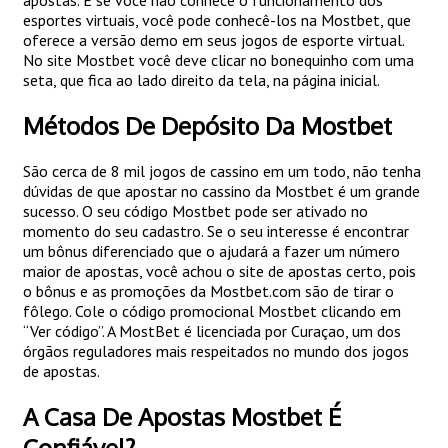
apostas. E se você não conhece o funcionamento dos
esportes virtuais, você pode conhecê-los na Mostbet, que
oferece a versão demo em seus jogos de esporte virtual.
No site Mostbet você deve clicar no bonequinho com uma
seta, que fica ao lado direito da tela, na página inicial.
Métodos De Depósito Da Mostbet
São cerca de 8 mil jogos de cassino em um todo, não tenha
dúvidas de que apostar no cassino da Mostbet é um grande
sucesso. O seu código Mostbet pode ser ativado no
momento do seu cadastro. Se o seu interesse é encontrar
um bônus diferenciado que o ajudará a fazer um número
maior de apostas, você achou o site de apostas certo, pois
o bônus e as promoções da Mostbet.com são de tirar o
fôlego. Cole o código promocional Mostbet clicando em
“Ver código”. A MostBet é licenciada por Curaçao, um dos
órgãos reguladores mais respeitados no mundo dos jogos
de apostas.
A Casa De Apostas Mostbet É
Confiável?