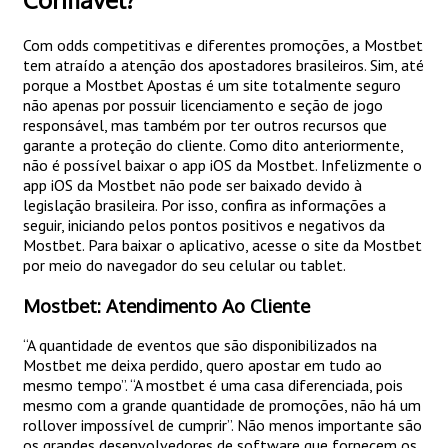
Com odds competitivas e diferentes promoções, a Mostbet
tem atraído a atenção dos apostadores brasileiros. Sim, até
porque a Mostbet Apostas é um site totalmente seguro
não apenas por possuir licenciamento e seção de jogo
responsável, mas também por ter outros recursos que
garante a proteção do cliente. Como dito anteriormente,
não é possível baixar o app iOS da Mostbet. Infelizmente o
app iOS da Mostbet não pode ser baixado devido à
legislação brasileira. Por isso, confira as informações a
seguir, iniciando pelos pontos positivos e negativos da
Mostbet. Para baixar o aplicativo, acesse o site da Mostbet
por meio do navegador do seu celular ou tablet.
Mostbet: Atendimento Ao Cliente
“A quantidade de eventos que são disponibilizados na
Mostbet me deixa perdido, quero apostar em tudo ao
mesmo tempo”. “A mostbet é uma casa diferenciada, pois
mesmo com a grande quantidade de promoções, não há um
rollover impossível de cumprir”. Não menos importante são
os grandes desenvolvedores de software que fornecem os