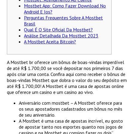
Mostbet App: Como Fazer Download No
Android E Ios?
Perguntas Frequentes Sobre A Mostbet
Brasil
Qual É O Site Oficial Da Mostbet?
Análise Detalhada Da Mostbet 2023
A Mostbet Aceita Bitcoin?
A Mostbet br oferece um bônus de boas-vindas imperdível
de até R$ 1.700,00 se você depositar nos primeiros 7 dias
após criar uma conta. Confira aqui como receber o bônus de
boas-vindas Mostbet que dobra o valor do seu depósito em
até R$ 1.700,00! A Mostbet é uma casa de apostas online
que oferece um casino e um casino ao vivo.
Aniversário com mostbet – A Mostbet oferece para
os seus apostadores cadastrados um bônus no mês
de seu aniversário.
A Mostbet é uma casa de apostas incrível, eu gosto
de apostar tanto nos esportes quanto nos jogos de
cassino e na Mostbet eu consigo fazer os dois”.