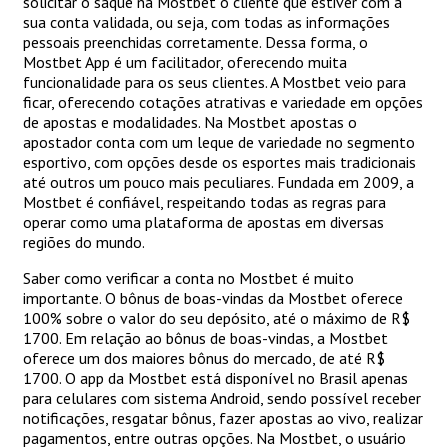
solicitar o saque na Mostbet o cliente que estiver com a
sua conta validada, ou seja, com todas as informações
pessoais preenchidas corretamente. Dessa forma, o
Mostbet App é um facilitador, oferecendo muita
funcionalidade para os seus clientes. A Mostbet veio para
ficar, oferecendo cotações atrativas e variedade em opções
de apostas e modalidades. Na Mostbet apostas o
apostador conta com um leque de variedade no segmento
esportivo, com opções desde os esportes mais tradicionais
até outros um pouco mais peculiares. Fundada em 2009, a
Mostbet é confiável, respeitando todas as regras para
operar como uma plataforma de apostas em diversas
regiões do mundo.
Saber como verificar a conta no Mostbet é muito
importante. O bônus de boas-vindas da Mostbet oferece
100% sobre o valor do seu depósito, até o máximo de R$
1700. Em relação ao bônus de boas-vindas, a Mostbet
oferece um dos maiores bônus do mercado, de até R$
1700. O app da Mostbet está disponível no Brasil apenas
para celulares com sistema Android, sendo possível receber
notificações, resgatar bônus, fazer apostas ao vivo, realizar
pagamentos, entre outras opções. Na Mostbet, o usuário