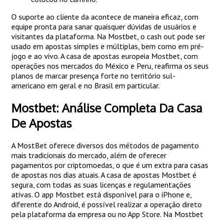
O suporte ao cliente da acontece de maneira eficaz, com
equipe pronta para sanar quaisquer dúvidas de usuários e
visitantes da plataforma. Na Mostbet, o cash out pode ser
usado em apostas simples e múltiplas, bem como em pré-
jogo e ao vivo. A casa de apostas europeia Mostbet, com
operações nos mercados do México e Peru, reafirma os seus
planos de marcar presença forte no território sul-
americano em geral e no Brasil em particular.
Mostbet: Análise Completa Da Casa
De Apostas
A MostBet oferece diversos dos métodos de pagamento
mais tradicionais do mercado, além de oferecer
pagamentos por criptomoedas, o que é um extra para casas
de apostas nos dias atuais. A casa de apostas Mostbet é
segura, com todas as suas licenças e regulamentações
ativas. O app Mostbet está disponível para o iPhone e,
diferente do Android, é possível realizar a operação direto
pela plataforma da empresa ou no App Store. Na Mostbet