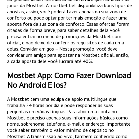
jogos da Mostbet. A mostbet bet disponibiliza bons tipos de
apostas, assim, você poderá fazer apenas na sua zona de
conforto ou pode optar por ter mais emoção e fazer uma
aposta fora da sua zona de conforto. Essas ofertas foram
citadas de forma breve, para saber detalhes dela você
precisa entrar no menu de promoções da Mostbet com
oficial, e não deixe de conferir os requisitos de cada uma
delas. Convidar amigos – Nesta promoção, você deve
convidar um amigo para apostar na Mostbet oficial, então,
a cada aposta dele você lucrará até 40%.
Mostbet App: Como Fazer Download
No Android E Ios?
A Mostbet tem uma equipa de apoio multilingue que
trabalha 24 horas por dia e pode responder às suas
perguntas em várias línguas. Para abrir uma conta no
Mostbet é preciso apenas suas informações básicas como
nome, sobrenome, telefone, e-mail e endereço. Importante
você saber também o valor mínimo de depósito no
Mostbet. A transmissão ao vivo, também conhecido como