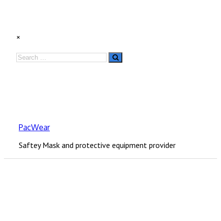
Skip
×
to
content
Search
Search
for:
PacWear
Saftey Mask and protective equipment provider
Posted
November 1, 2024
on
Los Mejores Casinos On The Web
En Argentina 202